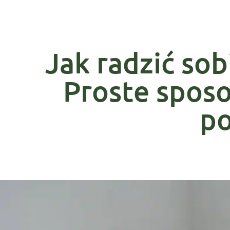
Jak radzić sob
Proste spos
p