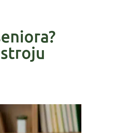
seniora?
stroju