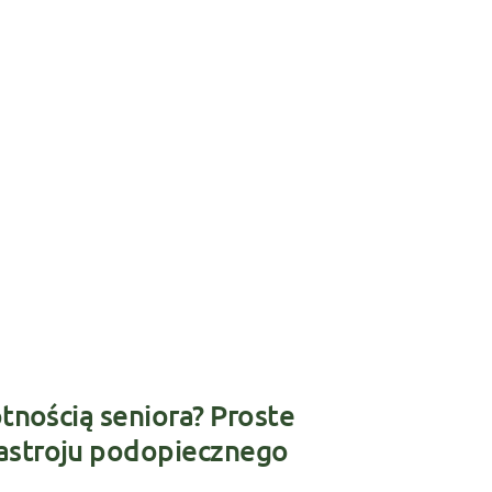
otnością seniora? Proste
astroju podopiecznego